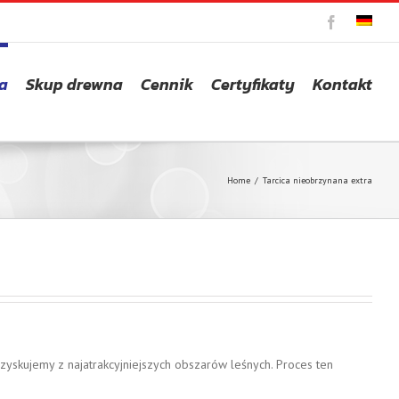
Facebook
DE
a
Skup drewna
Cennik
Certyfikaty
Kontakt
Home
/
Tarcica nieobrzynana extra
yskujemy z najatrakcyjniejszych obszarów leśnych. Proces ten