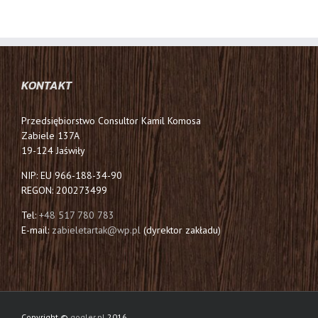
KONTAKT
Przedsiębiorstwo Consultor Kamil Komosa
Zabiele 137A
19-124
Jaświły
NIP: EU 966-188-34-90
REGON: 200273499
Tel:
+48 517 780 783
E-mail:
zabieletartak@wp.pl
(dyrektor zakładu)
Copyright ©
gogler.pl
2016